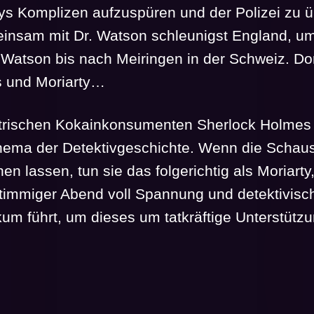
tys Komplizen aufzuspüren und der Polizei zu
einsam mit Dr. Watson schleunigst England, um
 Watson bis nach Meiringen in der Schweiz. D
s und Moriarty…
ntrischen Kokainkonsumenten Sherlock Holmes 
chema der Detektivgeschichte. Wenn die Schau
hen lassen, tun sie das folgerichtig als Moriar
 stimmiger Abend voll Spannung und detektivisc
kum führt, um dieses um tatkräftige Unterstütz